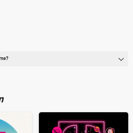
hme?
n