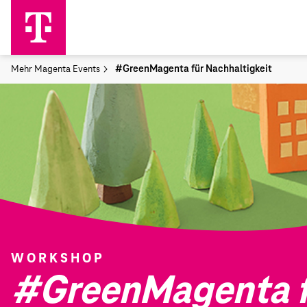
#GreenMagenta für Nachhaltigkeit
Mehr Magenta Events
WORKSHOP
#GreenMagenta f